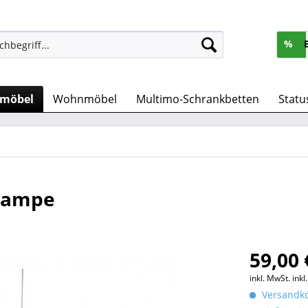
%
rmöbel
Wohnmöbel
Multimo-Schrankbetten
Statu
nlampe
59,00 
inkl. MwSt.
ink
Versandko