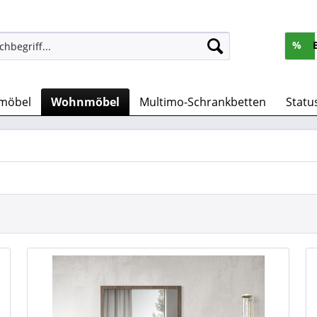
%
möbel
Wohnmöbel
Multimo-Schrankbetten
Statu