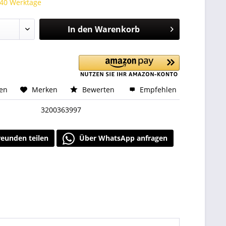
 40 Werktage
In den
Warenkorb
hen
Merken
Bewerten
Empfehlen
3200363997
reunden teilen
Über WhatsApp anfragen