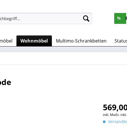
%
möbel
Wohnmöbel
Multimo-Schrankbetten
Statu
ode
569,00
inkl. MwSt.
ink
Versandko