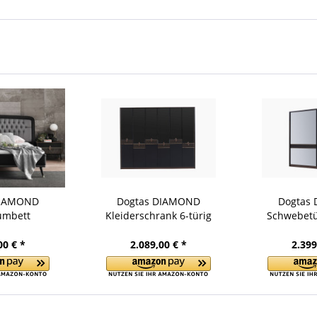
DIAMOND
Dogtas DIAMOND
Dogtas
umbett
Kleiderschrank 6-türig
Schwebetü
00 € *
2.089,00 € *
2.399