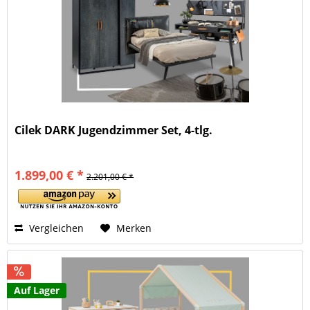
Cilek DARK Jugendzimmer Set, 4-tlg.
1.899,00 € *
2.201,00 € *
Vergleichen
Merken
Auf Lager