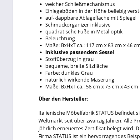
weicher Schließmechanismus
Einlegeböden in der Höhe beliebig verst
auf-klappbare Ablagefläche mit Spiegel
Schmuckorganizer inklusive
quadratische Füße in Metalloptik
Beleuchtung
Maße: BxHxT ca.: 117 cm x 83 cm x 46 c
inklusive passendem Sessel
Stoffüberzug in grau
bequeme, breite Sitzfläche
Farbe: dunkles Grau
natürlich wirkende Maserung
Maße: BxHxT ca.: 58 cm x 73 cm x 43 cm
Über den Hersteller:
Italienische Möbelfabrik STATUS befindet s
Weltmarkt seit über zwanzig Jahren. Alle P
jährlich erneuertes Zertifikat belegt wird.
Firma STATUS ist ein hervorragendes Beispi