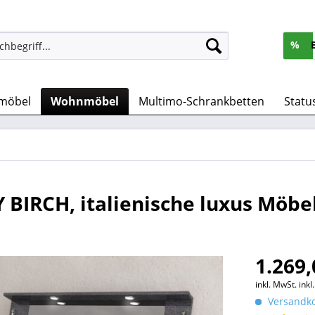
%
möbel
Wohnmöbel
Multimo-Schrankbetten
Statu
BIRCH, italienische luxus Möbe
1.269,
inkl. MwSt.
ink
Versandko