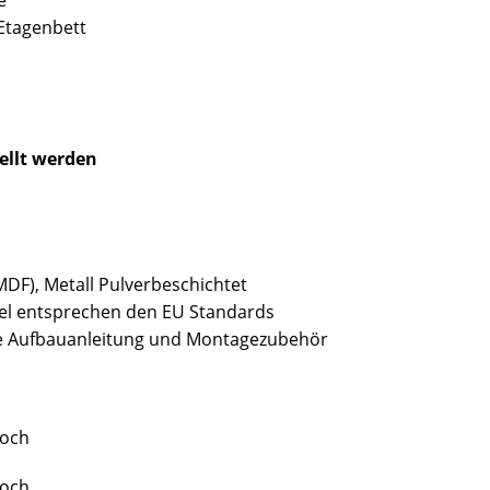
e
Etagenbett
ellt werden
MDF), Metall Pulverbeschichtet
bel entsprechen den EU Standards
sive Aufbauanleitung und Montagezubehör
hoch
hoch