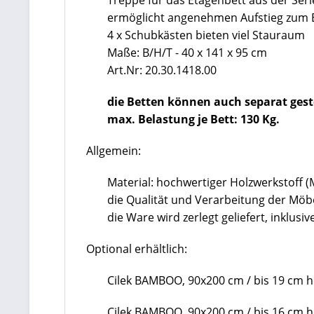
Treppe für das Etagenbett aus der Seri
ermöglicht angenehmen Aufstieg zum 
4 x Schubkästen bieten viel Stauraum
Maße: B/H/T - 40 x 141 x 95 cm
Art.Nr: 20.30.1418.00
die Betten können auch separat gest
max. Belastung je Bett: 130 Kg.
Allgemein:
Material: hochwertiger Holzwerkstoff (
die Qualität und Verarbeitung der Mö
die Ware wird zerlegt geliefert, inklu
Optional erhältlich:
Cilek BAMBOO, 90x200 cm / bis 19 cm 
Cilek BAMBOO, 90x200 cm / bis 16 cm 