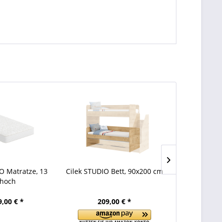
 Matratze, 13
Cilek STUDIO Bett, 90x200 cm
Cilek STU
hoch
Un
9,00 € *
209,00 € *
169