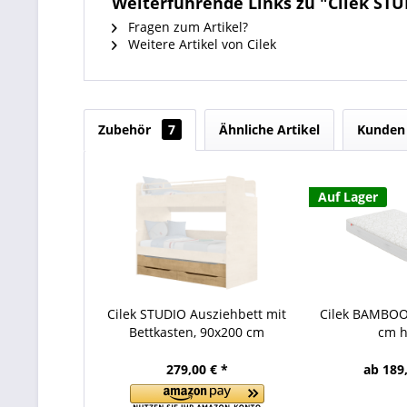
Weiterführende Links zu "Cilek STU
Fragen zum Artikel?
Weitere Artikel von Cilek
Zubehör
7
Ähnliche Artikel
Kunden 
Auf Lager
Cilek STUDIO Ausziehbett mit
Cilek BAMBOO
Bettkasten, 90x200 cm
cm 
279,00 € *
ab 189,