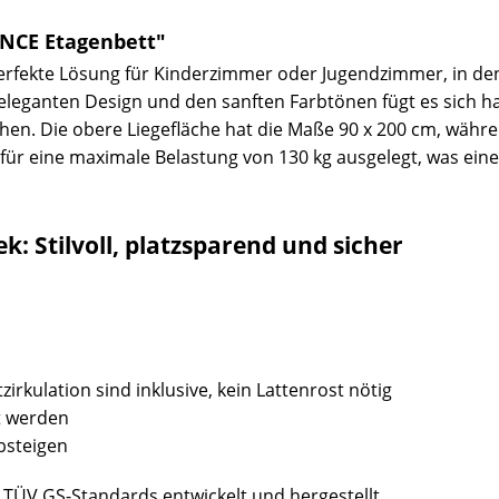
ANCE Etagenbett"
 perfekte Lösung für Kinderzimmer oder Jugendzimmer, in d
 eleganten Design und den sanften Farbtönen fügt es sich h
chen. Die obere Liegefläche hat die Maße 90 x 200 cm, währe
st für eine maximale Belastung von 130 kg ausgelegt, was ein
k: Stilvoll, platzsparend und sicher
zirkulation sind inklusive, kein Lattenrost nötig
t werden
Absteigen
TÜV GS-Standards entwickelt und hergestellt