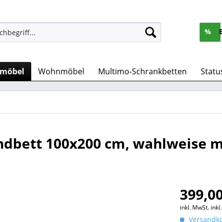
%
rmöbel
Wohnmöbel
Multimo-Schrankbetten
Statu
dbett 100x200 cm, wahlweise m
399,00
inkl. MwSt.
ink
Versandko