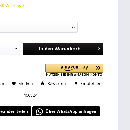
 40 Werktage
:
In den
Warenkorb
hen
Merken
Bewerten
Empfehlen
466924
reunden teilen
Über WhatsApp anfragen