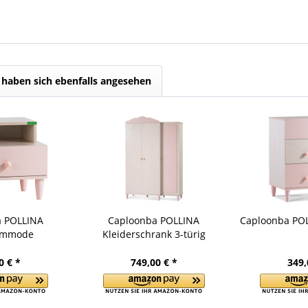
haben sich ebenfalls angesehen
a POLLINA
Caploonba POLLINA
Caploonba PO
ommode
Kleiderschrank 3-türig
0 € *
749,00 € *
349,