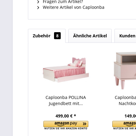
Fragen zum Artikel?
Weitere Artikel von Caploonba
Zubehör
8
Ähnliche Artikel
Kunden 
Caploonba POLLINA
Caploonb
Jugendbett mit...
Nachtk
499,00 € *
149,0