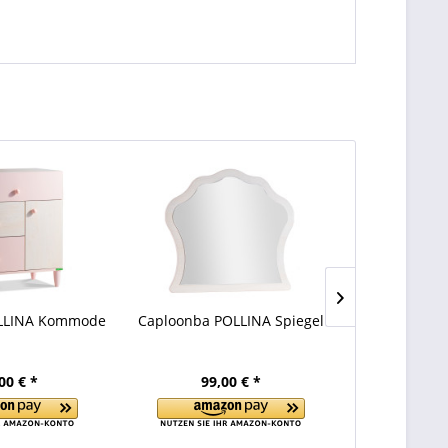
LLINA Kommode
Caploonba POLLINA Spiegel
Caploon
Büch
00 € *
99,00 € *
299