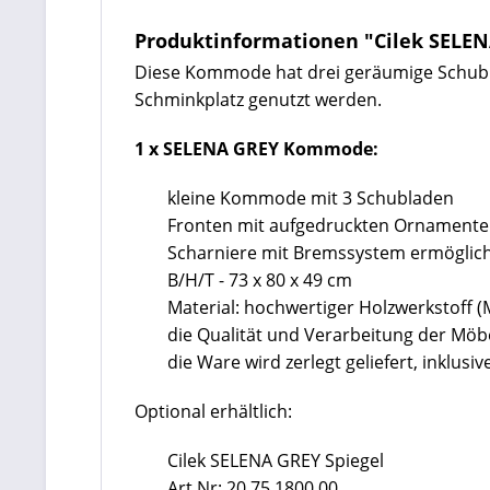
Produktinformationen "Cilek SELE
Diese Kommode hat drei geräumige Schubla
Schminkplatz genutzt werden.
1 x SELENA GREY Kommode:
kleine Kommode mit 3 Schubladen
Fronten mit aufgedruckten Ornamente
Scharniere mit Bremssystem ermöglich
B/H/T - 73 x 80 x 49 cm
Material: hochwertiger Holzwerkstoff 
die Qualität und Verarbeitung der Mö
die Ware wird zerlegt geliefert, inklu
Optional erhältlich:
Cilek SELENA GREY Spiegel
Art.Nr:
20.75.1800.00