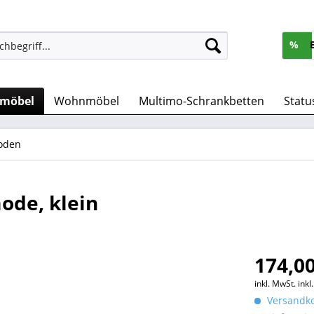
%
rmöbel
Wohnmöbel
Multimo-Schrankbetten
Statu
oden
ode, klein
174,00
inkl. MwSt.
ink
Versandko