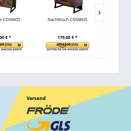
e COSMOS
Nachttisch COSMOS
Bücherr
00 € *
179,00 € *
399
Versand