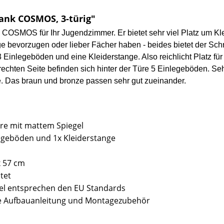
ank COSMOS, 3-türig"
nk COSMOS für Ihr Jugendzimmer. Er bietet sehr viel Platz um 
ge bevorzugen oder lieber Fächer haben - beides bietet der Sc
 3 Einlegeböden und eine Kleiderstange. Also reichlicht Platz fü
r rechten Seite befinden sich hinter der Türe 5 Einlegeböden. Se
. Das braun und bronze passen sehr gut zueinander.
üre mit mattem Spiegel
nlegeböden und 1x Kleiderstange
x 57 cm
tet
bel entsprechen den EU Standards
sive Aufbauanleitung und Montagezubehör