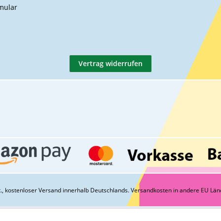
mular
Vertrag widerrufen
St., kostenloser Versand innerhalb Deutschlands.
Versandkosten
in andere EU Län