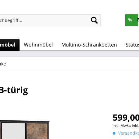
%
rmöbel
Wohnmöbel
Multimo-Schrankbetten
Statu
nke
3-türig
599,00
inkl. MwSt.
ink
Versandko