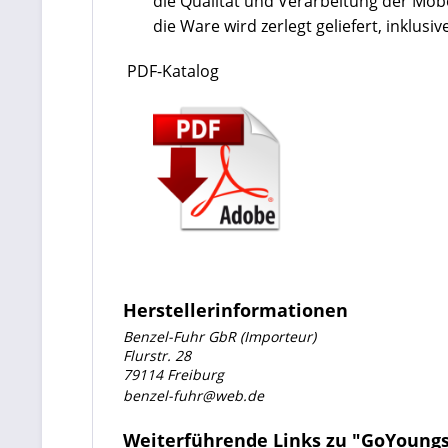
die Qualität und Verarbeitung der Mö
die Ware wird zerlegt geliefert, inklu
PDF-Katalog
Herstellerinformationen
Benzel-Fuhr GbR (Importeur)
Flurstr. 28
79114 Freiburg
benzel-fuhr@web.de
Weiterführende Links zu "GoYoungs