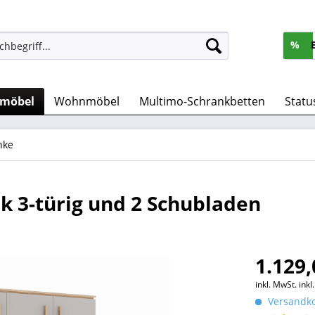
%
rmöbel
Wohnmöbel
Multimo-Schrankbetten
Statu
nke
 3-türig und 2 Schubladen
1.129,
inkl. MwSt.
ink
Versandko