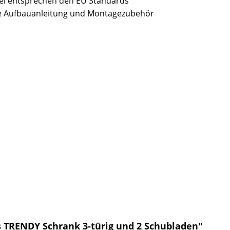
bel entsprechen den EU Standards
sive Aufbauanleitung und Montagezubehör
 TRENDY Schrank 3-türig und 2 Schubladen"