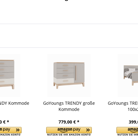
ENDY Kommode
GoYoungs TRENDY große
GoYoungs TRE
Kommode
100x
0 € *
779,00 € *
399,