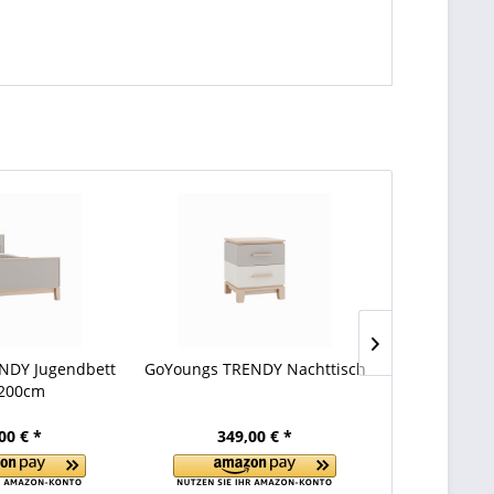
NDY Jugendbett
GoYoungs TRENDY Nachttisch
GoYoun
200cm
Hoch
00 € *
349,00 € *
749