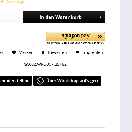
 40 Werktage
In den
Warenkorb
hen
Merken
Bewerten
Empfehlen
GO.02.WRD007.25162
reunden teilen
Über WhatsApp anfragen