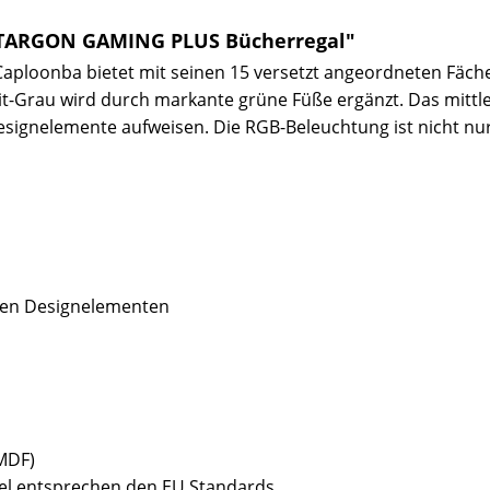
 TARGON GAMING PLUS Bücherregal"
ploonba bietet mit seinen 15 versetzt angeordneten Fächer
-Grau wird durch markante grüne Füße ergänzt. Das mittlere
esignelemente aufweisen. Die RGB-Beleuchtung ist nicht nur
nen Designelementen
(MDF)
bel entsprechen den EU Standards