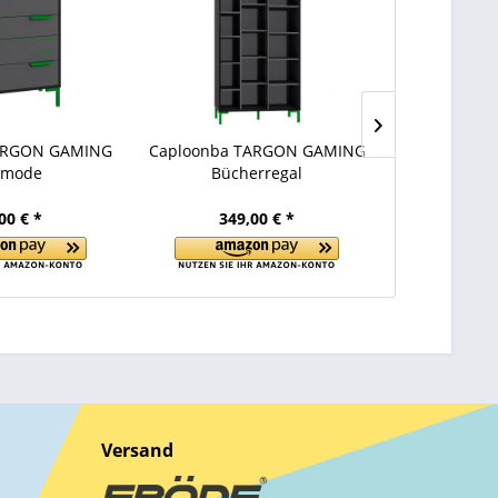
ARGON GAMING
Caploonba TARGON GAMING
Caploonba 
mode
Bücherregal
Kleidersc
00 € *
349,00 € *
799
Versand