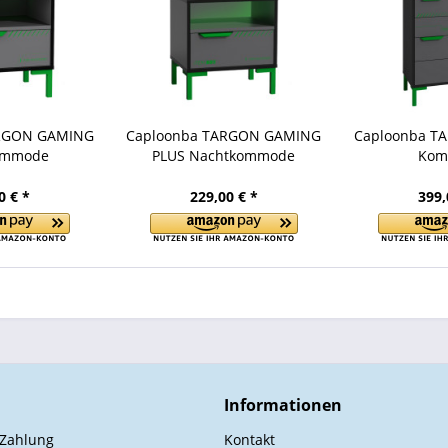
ARGON GAMING
Caploonba TARGON GAMING
Caploonba T
ommode
PLUS Nachtkommode
Kom
0 € *
229,00 € *
399,
Informationen
 Zahlung
Kontakt