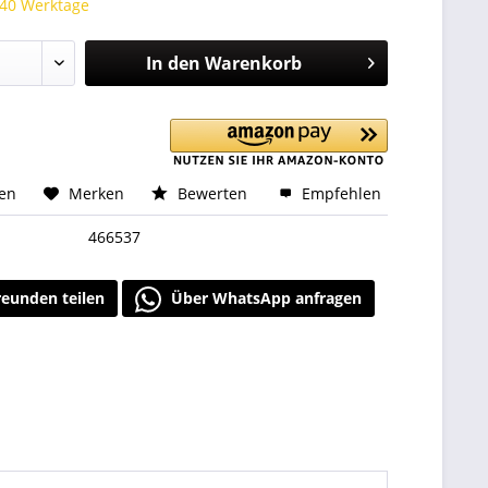
 40 Werktage
In den
Warenkorb
hen
Merken
Bewerten
Empfehlen
466537
reunden teilen
Über WhatsApp anfragen