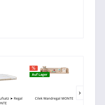
Auf Lager
Auf Lager
aufsatz ➤ Regal
Cilek Wandregal MONTE
Cilek Kinde
NTE
Markise