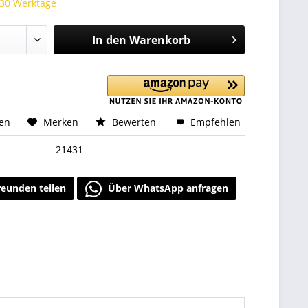
 30 Werktage
In den
Warenkorb
hen
Merken
Bewerten
Empfehlen
21431
reunden teilen
Über WhatsApp anfragen