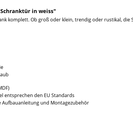
Schranktür in weiss"
nk komplett. Ob groß oder klein, trendig oder rustikal, die S
ie
taub
(MDF)
bel entsprechen den EU Standards
sive Aufbauanleitung und Montagezubehör