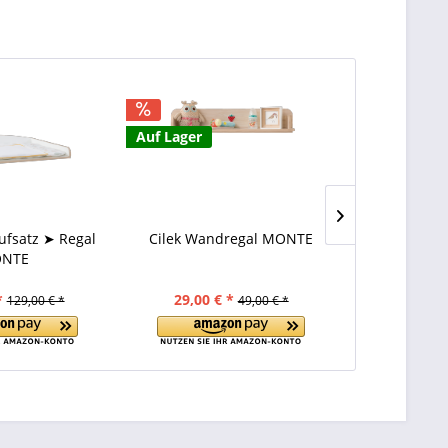
Auf Lager
Auf Lager
aufsatz ➤ Regal
Cilek Wandregal MONTE
Cilek Kinde
NTE
Markise
*
29,00 € *
349,00 
129,00 € *
49,00 € *