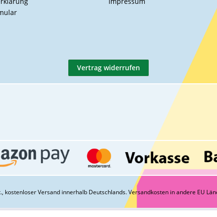
rklärung
Impressum
mular
Vertrag widerrufen
St., kostenloser Versand innerhalb Deutschlands.
Versandkosten
in andere EU Län