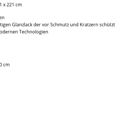
1 x 221 cm
en
tigen Glanzlack der vor Schmutz und Kratzern schützt
modernen Technologien
00 cm