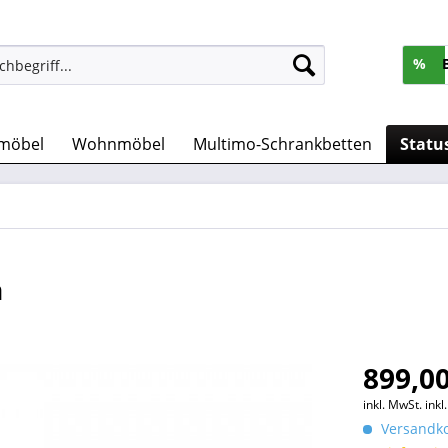
%
möbel
Wohnmöbel
Multimo-Schrankbetten
Statu
n
899,00
inkl. MwSt.
ink
Versandko