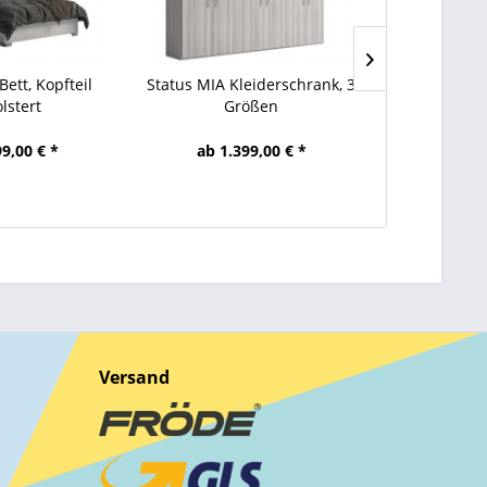
Auf Lager
Bett, Kopfteil
Status MIA Kleiderschrank, 3
7 Zonen Kalt
lstert
Größen
4 
99,00 € *
ab 1.399,00 € *
ab 139,00
Versand