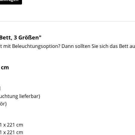
Bett, 3 Größen"
t mit Beleuchtungsoption? Dann sollten Sie sich das Bett a
0 cm
l
chtung lieferbar)
ör)
1 x 221 cm
1 x 221 cm