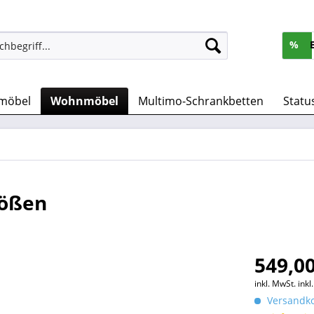
%
möbel
Wohnmöbel
Multimo-Schrankbetten
Statu
rößen
549,00
inkl. MwSt.
ink
Versandko