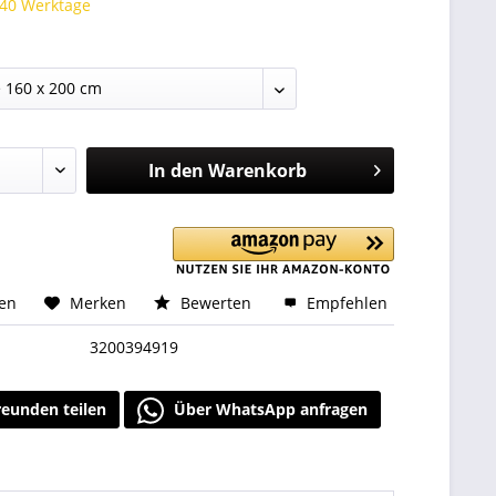
 40 Werktage
In den
Warenkorb
hen
Merken
Bewerten
Empfehlen
3200394919
reunden teilen
Über WhatsApp anfragen