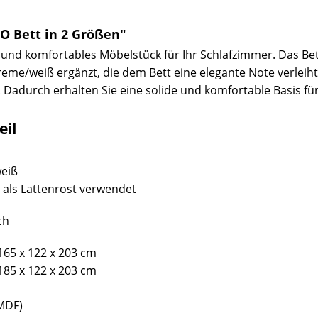
O Bett in 2 Größen"
les und komfortables Möbelstück für Ihr Schlafzimmer. Das Be
eme/weiß ergänzt, die dem Bett eine elegante Note verleiht. 
d. Dadurch erhalten Sie eine solide und komfortable Basis für
eil
weiß
rd als Lattenrost verwendet
ch
165 x 122 x 203 cm
185 x 122 x 203 cm
(MDF)