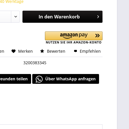
 40 Werktage
In den
Warenkorb
hen
Merken
Bewerten
Empfehlen
3200383345
reunden teilen
Über WhatsApp anfragen