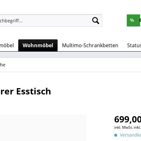
%
möbel
Wohnmöbel
Multimo-Schrankbetten
Statu
che
er Esstisch
699,00
inkl. MwSt.
ink
Versandko