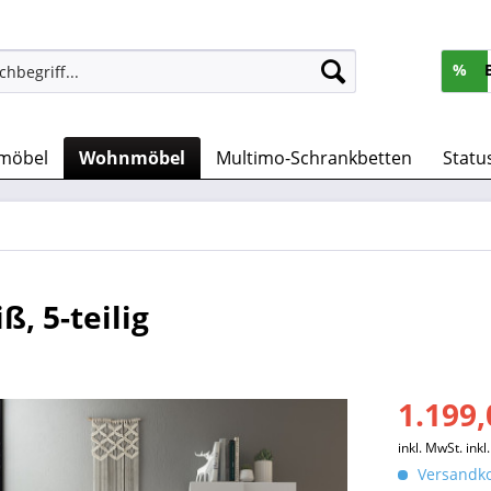
%
möbel
Wohnmöbel
Multimo-Schrankbetten
Statu
, 5-teilig
1.199,
inkl. MwSt.
ink
Versandko