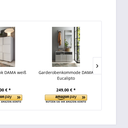
nk DAMA weiß
Garderobenkommode DAMA
Garderobe
Eucalipto
00 € *
249,00 € *
249