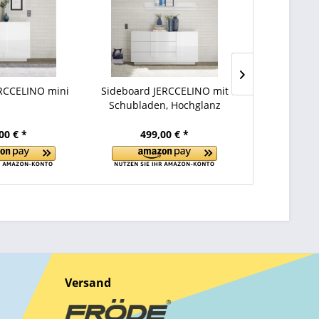
RCCELINO mini
Sideboard JERCCELINO mit
Sideboard J
Schubladen, Hochglanz
T
00 € *
499,00 € *
499
Versand