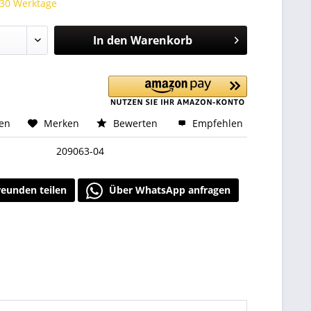
 30 Werktage
In den
Warenkorb
hen
Merken
Bewerten
Empfehlen
209063-04
reunden teilen
Über WhatsApp anfragen