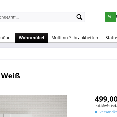
%
möbel
Wohnmöbel
Multimo-Schrankbetten
Statu
 Weiß
499,00
inkl. MwSt.
ink
Versandko