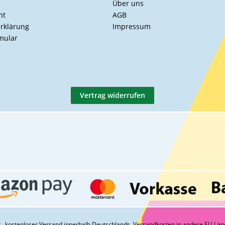
Über uns
ht
AGB
rklärung
Impressum
mular
Vertrag widerrufen
St., kostenloser Versand innerhalb Deutschlands.
Versandkosten
in andere EU Län