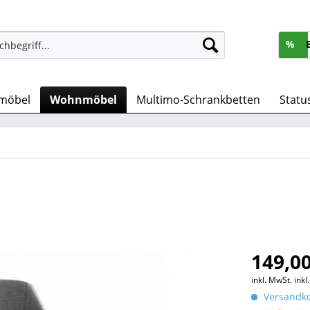
%
möbel
Wohnmöbel
Multimo-Schrankbetten
Statu
149,00
inkl. MwSt.
ink
Versandko