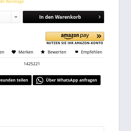
 40 Werktage
In den
Warenkorb
hen
Merken
Bewerten
Empfehlen
1425221
reunden teilen
Über WhatsApp anfragen