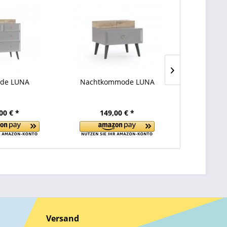
de LUNA
Nachtkommode LUNA
Spiegel LU
00 € *
149,00 € *
99
Versand