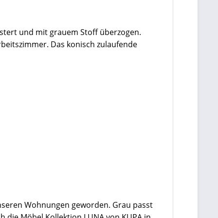
stert und mit grauem Stoff überzogen.
rbeitszimmer. Das konisch zulaufende
ür unseren Wohnungen geworden. Grau passt
ich die Möbel Kollektion LUNA von KUPA in