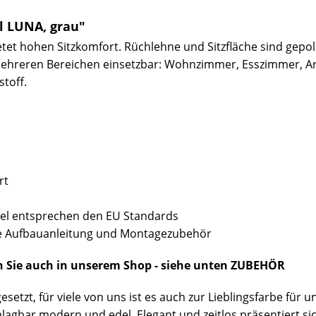
l LUNA, grau"
et hohen Sitzkomfort. Rüchlehne und Sitzfläche sind gepol
n mehreren Bereichen einsetzbar: Wohnzimmer, Esszimmer, A
toff.
ert
bel entsprechen den EU Standards
sive Aufbauanleitung und Montagezubehör
n Sie auch in unserem Shop - siehe unten ZUBEHÖR
esetzt, für viele von uns ist es auch zur Lieblingsfarbe f
lagbar modern und edel. Elegant und zeitlos präsentiert s