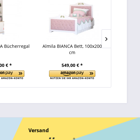
A Bücherregal
Almila BIANCA Bett, 100x200
Almila BIAN
cm
00 € *
549,00 € *
599
Versand