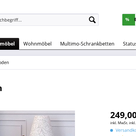
%
rmöbel
Wohnmöbel
Multimo-Schrankbetten
Statu
oden
h
249,00
inkl. MwSt.
ink
Versandko