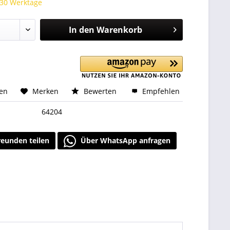
 30 Werktage
In den
Warenkorb
hen
Merken
Bewerten
Empfehlen
64204
reunden teilen
Über WhatsApp anfragen