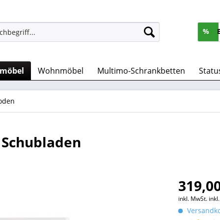
%
rmöbel
Wohnmöbel
Multimo-Schrankbetten
Statu
oden
 Schubladen
319,00
inkl. MwSt.
ink
Versandko