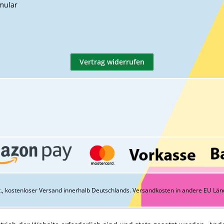
mular
Vertrag widerrufen
St., kostenloser Versand innerhalb Deutschlands.
Versandkosten
in andere EU Län