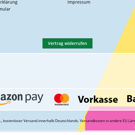
rklärung
Impressum
mular
Vertrag widerrufen
St., kostenloser Versand innerhalb Deutschlands.
Versandkosten
in andere EU Län