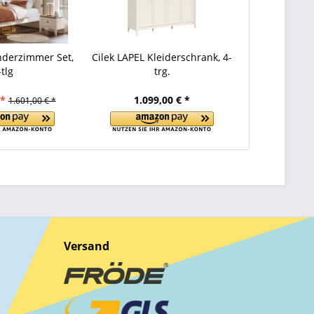
inderzimmer Set,
Cilek LAPEL Kleiderschrank, 4-
-tlg
trg.
 *
1.099,00 € *
1.601,00 € *
Versand