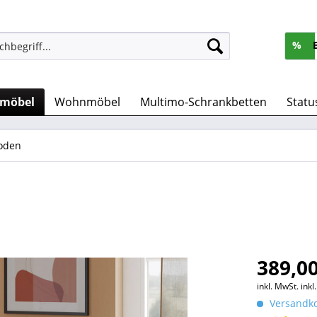
%
rmöbel
Wohnmöbel
Multimo-Schrankbetten
Statu
oden
389,00
inkl. MwSt.
ink
Versandko