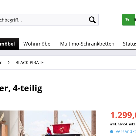
%
rmöbel
Wohnmöbel
Multimo-Schrankbetten
Statu
r
BLACK PIRATE
, 4-teilig
1.299,
inkl. MwSt.
ink
Versandko