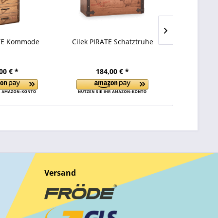
ATE Kommode
Cilek PIRATE Schatztruhe
Cilek P
00 € *
184,00 € *
159
Versand