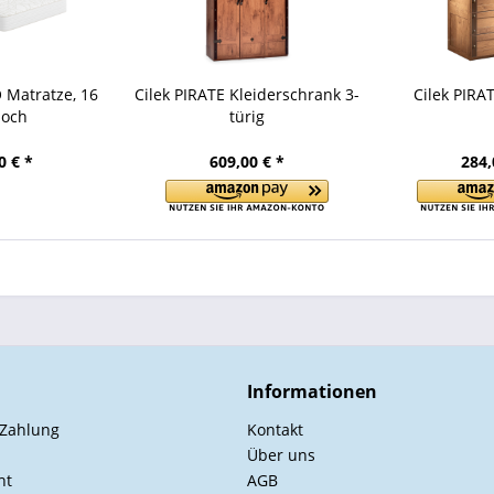
 Matratze, 16
Cilek PIRATE Kleiderschrank 3-
Cilek PIR
hoch
türig
0 € *
609,00 € *
284,
Informationen
 Zahlung
Kontakt
Über uns
ht
AGB