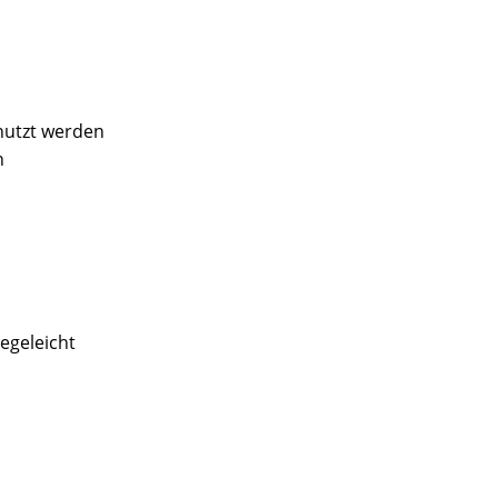
nutzt werden
n
legeleicht