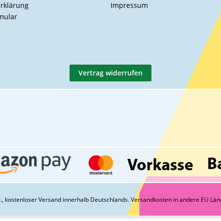
rklärung
Impressum
mular
Vertrag widerrufen
St., kostenloser Versand innerhalb Deutschlands.
Versandkosten
in andere EU Län