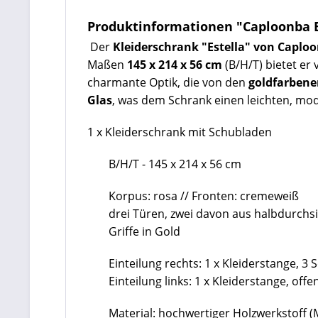
Produktinformationen "Caploonba ES
Der
Kleiderschrank "Estella" von Caplo
Maßen
145 x 214 x 56 cm
(B/H/T) bietet er
charmante Optik, die von den
goldfarbene
Glas
, was dem Schrank einen leichten, mod
1 x Kleiderschrank mit Schubladen
B/H/T - 145 x 214 x 56 cm
Korpus: rosa // Fronten: cremeweiß
drei Türen, zwei davon aus halbdurchs
Griffe in Gold
Einteilung rechts: 1 x Kleiderstange, 3
Einteilung links: 1 x Kleiderstange, off
Material: hochwertiger Holzwerkstoff 