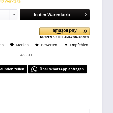
 40 Werktage
In den
Warenkorb
hen
Merken
Bewerten
Empfehlen
485511
reunden teilen
Über WhatsApp anfragen