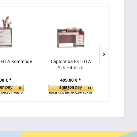
TELLA Kommode
Caploonba ESTELLA
Caploon
Schreibtisch
Büch
00 € *
499,00 € *
319