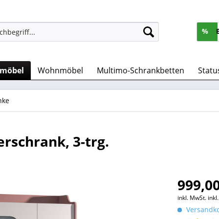
%
rmöbel
Wohnmöbel
Multimo-Schrankbetten
Statu
nke
rschrank, 3-trg.
999,00
inkl. MwSt.
ink
Versandko