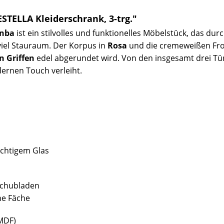
TELLA Kleiderschrank, 3-trg."
onba
ist ein stilvolles und funktionelles Möbelstück, das dur
 viel Stauraum. Der Korpus in
Rosa
und die cremeweißen Fro
n Griffen
edel abgerundet wird. Von den insgesamt drei Tü
ernen Touch verleiht.
ichtigem Glas
 Schubladen
ene Fäche
(MDF)