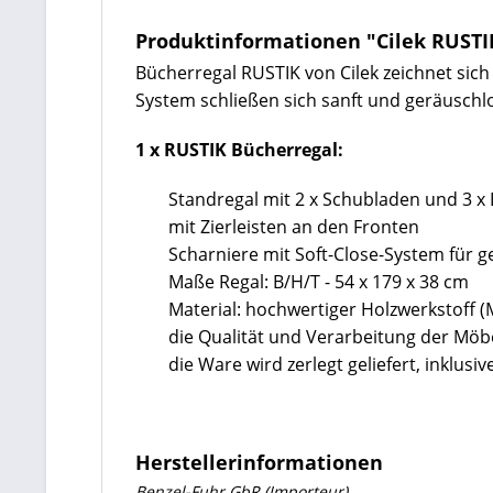
Produktinformationen "Cilek RUSTI
Bücherregal RUSTIK von Cilek zeichnet sic
System schließen sich sanft und geräuschlo
1 x RUSTIK Bücherregal:
Standregal mit 2 x Schubladen und 3 x
mit Zierleisten an den Fronten
Scharniere mit Soft-Close-System für 
Maße Regal: B/H/T - 54 x 179 x 38 cm
Material: hochwertiger Holzwerkstoff 
die Qualität und Verarbeitung der Mö
die Ware wird zerlegt geliefert, inklu
Herstellerinformationen
Benzel-Fuhr GbR (Importeur)