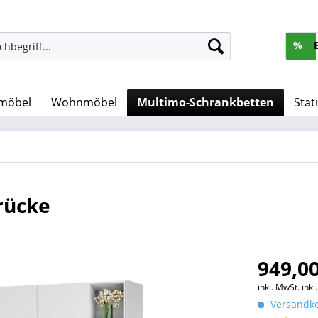
%
möbel
Wohnmöbel
Multimo-Schrankbetten
Stat
rücke
949,00
inkl. MwSt.
ink
Versandko