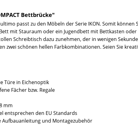
OMPACT Bettbrücke"
imo passt zu den Möbeln der Serie IKON. Somit können Sie
t, Bett mit Stauraum oder ein Jugendbett mit Bettkasten od
ollen Schreibtisch dazu zunehmen, der in wenigen Sekund
en zwei schönen hellen Farbkombinationen. Seien Sie kreati
e Türe in Eichenoptik
fene Fächer bzw. Regale
 18 mm
bel entsprechen den EU Standards
sive Aufbauanleitung und Montagezubehör