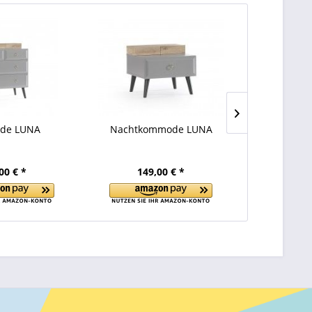
de LUNA
Nachtkommode LUNA
Spiegel LU
00 € *
149,00 € *
99