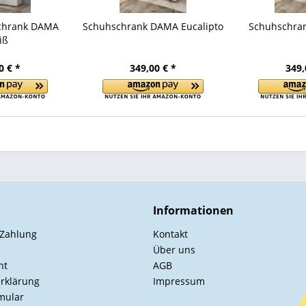
chrank DAMA
Schuhschrank DAMA Eucalipto
Schuhschra
iß
0 € *
349,00 € *
349,
Informationen
 Zahlung
Kontakt
Über uns
ht
AGB
rklärung
Impressum
mular