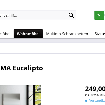
%
möbel
Wohnmöbel
Multimo-Schrankbetten
Statu
A Eucalipto
249,00
inkl. MwSt.
ink
Versandko