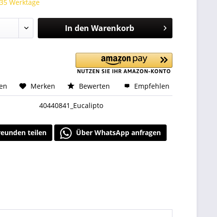
 35 Werktage
In den
Warenkorb
hen
Merken
Bewerten
Empfehlen
40440841_Eucalipto
reunden teilen
Über WhatsApp anfragen