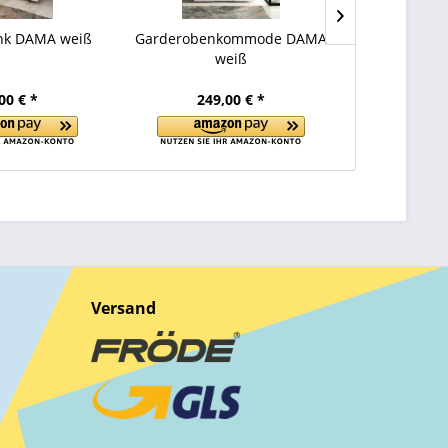
nk DAMA weiß
Garderobenkommode DAMA
Wandpaneel 
weiß
Eu
00 € *
249,00 € *
149
Versand