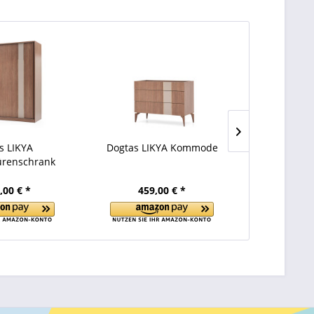
s LIKYA
Dogtas LIKYA Kommode
Dogtas LIK
renschrank
,00 € *
459,00 € *
579