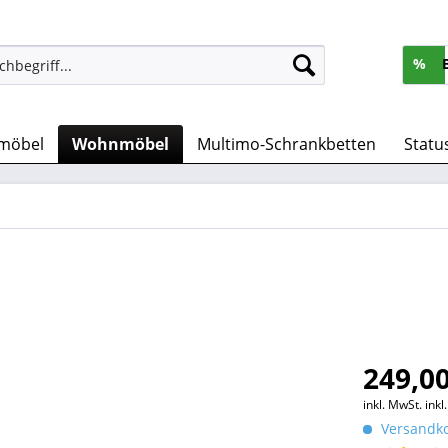
%
möbel
Wohnmöbel
Multimo-Schrankbetten
Statu
249,00
inkl. MwSt.
ink
Versandko