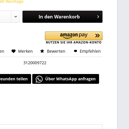
 40 Werktage
In den
Warenkorb
hen
Merken
Bewerten
Empfehlen
3120009722
reunden teilen
Über WhatsApp anfragen