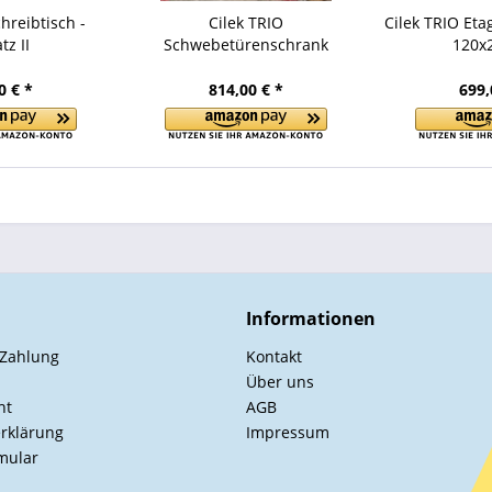
hreibtisch -
Cilek TRIO
Cilek TRIO Eta
tz II
Schwebetürenschrank
120x
0 € *
814,00 € *
699,
Informationen
 Zahlung
Kontakt
Über uns
ht
AGB
rklärung
Impressum
mular