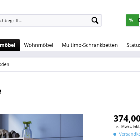
%
rmöbel
Wohnmöbel
Multimo-Schrankbetten
Statu
oden
e
374,00
inkl. MwSt.
ink
Versandko