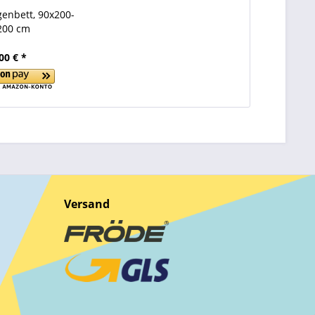
genbett, 90x200-
200 cm
00 € *
Versand